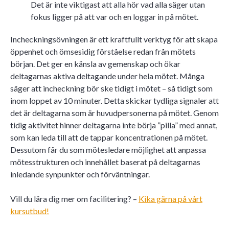
Det är inte viktigast att alla hör vad alla säger utan
fokus ligger på att var och en loggar in på mötet.
Incheckningsövningen är ett kraftfullt verktyg för att skapa
öppenhet och ömsesidig förståelse redan från mötets
början. Det ger en känsla av gemenskap och ökar
deltagarnas aktiva deltagande under hela mötet. Många
säger att incheckning bör ske tidigt i mötet – så tidigt som
inom loppet av 10 minuter. Detta skickar tydliga signaler att
det är deltagarna som är huvudpersonerna på mötet. Genom
tidig aktivitet hinner deltagarna inte börja ”pilla” med annat,
som kan leda till att de tappar koncentrationen på mötet.
Dessutom får du som mötesledare möjlighet att anpassa
mötesstrukturen och innehållet baserat på deltagarnas
inledande synpunkter och förväntningar.
Vill du lära dig mer om facilitering? –
Kika gärna på vårt
kursutbud!