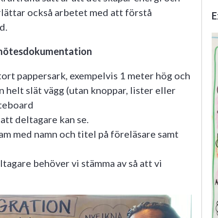
lättar också arbetet med att förstå
E
d.
k mötesdokumentation
 stort pappersark, exempelvis 1 meter hög och
 helt slät vägg (utan knoppar, lister eller
iteboard
 att deltagare kan se.
ram med namn och titel på föreläsare samt
ltagare behöver vi stämma av så att vi