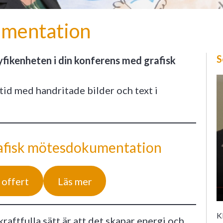
umentation
S
nyfikenheten i din konferens med grafisk
tid med handritade bilder och text i
grafisk mötesdokumentation
 offert
Läs mer
Kl
aftfulla sätt är att det skapar energi och