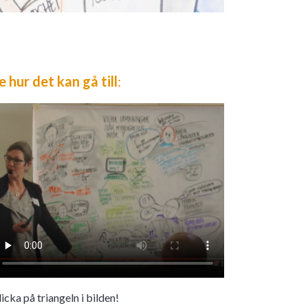
e hur det kan gå till
:
icka på triangeln i bilden!