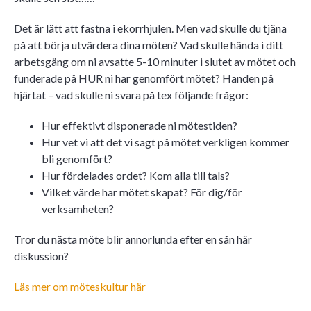
Det är lätt att fastna i ekorrhjulen. Men vad skulle du tjäna
på att börja utvärdera dina möten? Vad skulle hända i ditt
arbetsgäng om ni avsatte 5-10 minuter i slutet av mötet och
funderade på HUR ni har genomfört mötet? Handen på
hjärtat – vad skulle ni svara på tex följande frågor:
Hur effektivt disponerade ni mötestiden?
Hur vet vi att det vi sagt på mötet verkligen kommer
bli genomfört?
Hur fördelades ordet? Kom alla till tals?
Vilket värde har mötet skapat? För dig/för
verksamheten?
Tror du nästa möte blir annorlunda efter en sån här
diskussion?
Läs mer om möteskultur här