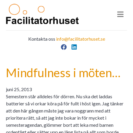
Kontakta oss
info@facilitatorhuset.se
Facebook
LinkedIn
Main Navigation
Mindfulness i möten…
juni 25, 2013
Semestern står alldeles för dörren. Nu ska det laddas
batterier så vi orkar köra på för fullt i höst igen. Jag tänker
att den här gången måste jag vara noggrann med att
prioritera rätt, så att jag inte bokar in för mycket i
semesteragendan, glömmer bort att leka med barnen
ordentligt eller sätter upp en lång lista på allt som borde