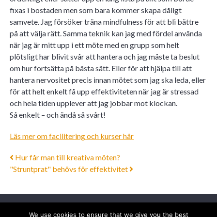
fixas i bostaden men som bara kommer skapa dåligt
samvete. Jag försöker träna mindfulness för att bli bättre
på att välja rätt. Samma teknik kan jag med fördel använda
när jag är mitt upp i ett möte med en grupp som helt
plötsligt har blivit svår att hantera och jag måste ta beslut
om hur fortsätta på bästa sätt. Eller för att hjälpa till att
hantera nervositet precis innan mötet som jag ska leda, eller
för att helt enkelt få upp effektiviteten när jag är stressad
och hela tiden upplever att jag jobbar mot klockan.
Så enkelt – och ändå så svårt!
Läs mer om facilitering och kurser här
Post navigation
Hur får man till kreativa möten?
"Struntprat" behövs för effektivitet
We use cookies to ensure that we give you the best