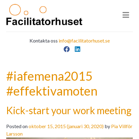
Kontakta oss
info@facilitatorhuset.se
Facebook
LinkedIn
Main Navigation
#iafemena2015
#effektivamoten
Kick-start your work meeting
Posted on
oktober 15, 2015
(januari 30, 2020)
by
Pia Villför
Larsson