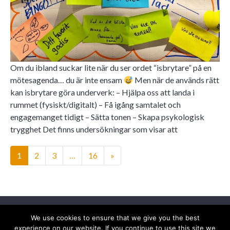
Om du ibland suckar lite när du ser ordet “isbrytare” på en
mötesagenda… du är inte ensam
Men när de används rätt
kan isbrytare göra underverk: – Hjälpa oss att landa i
rummet (fysiskt/digitalt) – Få igång samtalet och
engagemanget tidigt – Sätta tonen – Skapa psykologisk
trygghet Det finns undersökningar som visar att
Posts navigation
1
2
3
…
16
»
We use cookies to ensure that we give you the best
info@facilitatorhuset.se
experience on our website. If you continue to use this site we