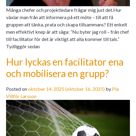
Många chefer och projektledare frågar mig just det.Hur
växlar man från att informera på ett möte – till att få
gruppen att tänka, prata och skapa tillsammans? Ett enkelt
men effektivt knep är att säga: ”Nu byter jag roll – från chef
till facilitator för det är viktigt att alla kommer till tals.”
Tydliggör sedan
Hur lyckas en facilitator ena
och mobilisera en grupp?
Posted on
oktober 14, 2025
(oktober 16, 2025)
by
Pia
Villför Larsson