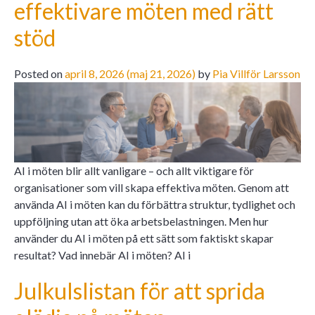
effektivare möten med rätt
stöd
Posted on
april 8, 2026
(maj 21, 2026)
by
Pia Villför Larsson
AI i möten blir allt vanligare – och allt viktigare för
organisationer som vill skapa effektiva möten. Genom att
använda AI i möten kan du förbättra struktur, tydlighet och
uppföljning utan att öka arbetsbelastningen. Men hur
använder du AI i möten på ett sätt som faktiskt skapar
resultat? Vad innebär AI i möten? AI i
Julkulslistan för att sprida