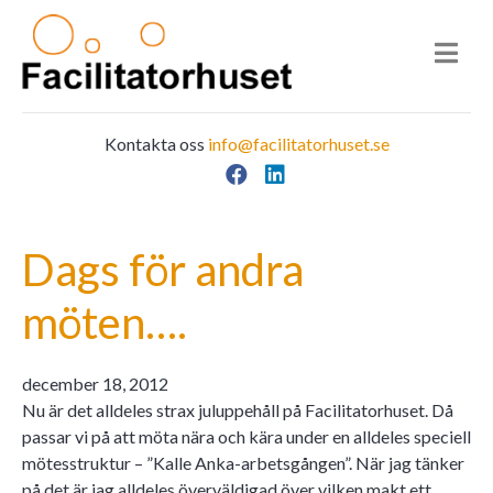
Kontakta oss
info@facilitatorhuset.se
Facebook
LinkedIn
Main Navigation
Dags för andra
möten….
december 18, 2012
Nu är det alldeles strax juluppehåll på Facilitatorhuset. Då
passar vi på att möta nära och kära under en alldeles speciell
mötesstruktur – ”Kalle Anka-arbetsgången”. När jag tänker
på det är jag alldeles överväldigad över vilken makt ett