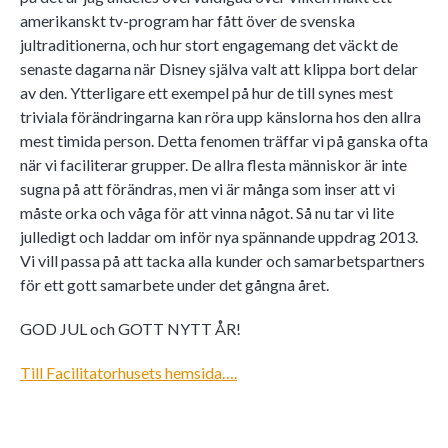
amerikanskt tv-program har fått över de svenska
jultraditionerna, och hur stort engagemang det väckt de
senaste dagarna när Disney själva valt att klippa bort delar
av den. Ytterligare ett exempel på hur de till synes mest
triviala förändringarna kan röra upp känslorna hos den allra
mest timida person. Detta fenomen träffar vi på ganska ofta
när vi faciliterar grupper. De allra flesta människor är inte
sugna på att förändras, men vi är många som inser att vi
måste orka och våga för att vinna något. Så nu tar vi lite
julledigt och laddar om inför nya spännande uppdrag 2013.
Vi vill passa på att tacka alla kunder och samarbetspartners
för ett gott samarbete under det gångna året.
GOD JUL och GOTT NYTT ÅR!
Till Facilitatorhusets hemsida….