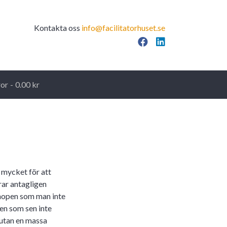
Kontakta oss
info@facilitatorhuset.se
Facebook
LinkedIn
ror
0.00 kr
t mycket för att
rar antagligen
hopen som man inte
ten som sen inte
r utan en massa