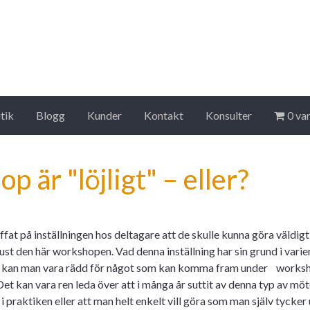
tik
Blogg
Kunder
Kontakt
Konsulter
0 va
 är "löjligt" – eller?
fat på inställningen hos deltagare att de skulle kunna göra väldig
just den här workshopen. Vad denna inställning har sin grund i varie
 kan man vara rädd för något som kan komma fram under works
. Det kan vara ren leda över att i många år suttit av denna typ av mö
 i praktiken eller att man helt enkelt vill göra som man själv tycke