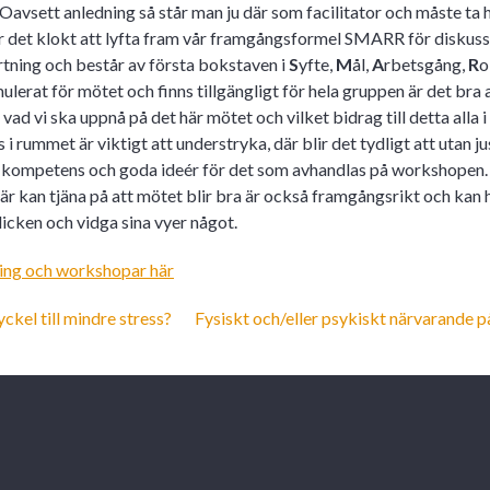
 Oavsett anledning så står man ju där som facilitator och måste t
är det klokt att lyfta fram vår framgångsformel SMARR för diskuss
ning och består av första bokstaven i
S
yfte,
M
ål,
A
rbetsgång,
R
o
mulerat för mötet och finns tillgängligt för hela gruppen är det bra 
 vad vi ska uppnå på det här mötet och vilket bidrag till detta alla 
s i rummet är viktigt att understryka, där blir det tydligt att utan 
kompetens och goda ideér för det som avhandlas på workshopen. 
där kan tjäna på att mötet blir bra är också framgångsrikt och kan
licken och vidga sina vyer något.
ring och workshopar här
igation
ckel till mindre stress?
Fysiskt och/eller psykiskt närvarande 