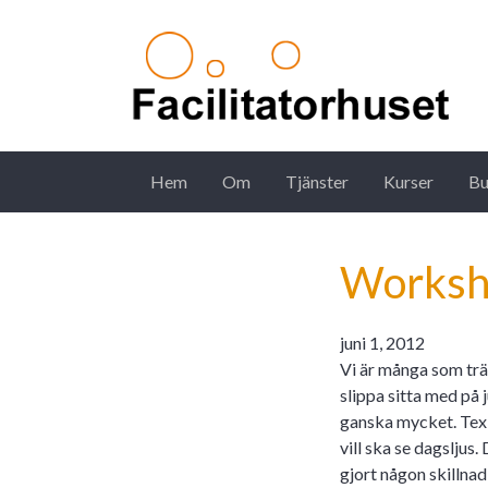
Hem
Om
Tjänster
Kurser
Bu
Main Navigation
Workshop
juni 1, 2012
Vi är många som träf
slippa sitta med på 
ganska mycket. Tex
vill ska se dagsljus
gjort någon skillnad