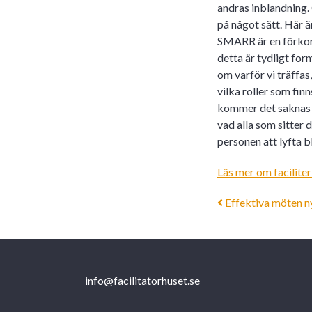
andras inblandning.
på något sätt. Här 
SMARR är en förkort
detta är tydligt for
om varför vi träffas,
vilka roller som finn
kommer det saknas 
vad alla som sitter 
personen att lyfta b
Läs mer om facilite
Post nav
Effektiva möten ny
info@facilitatorhuset.se