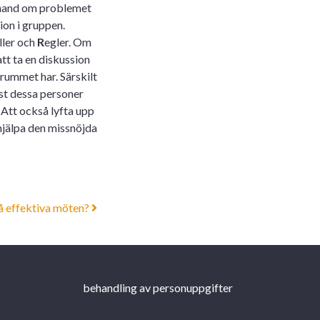
a hand om problemet
ion i gruppen.
ller och
R
egler. Om
att ta en diskussion
i rummet har. Särskilt
just dessa personer
Att också lyfta upp
 hjälpa den missnöjda
på effektiva möten?
behandling av personuppgifter