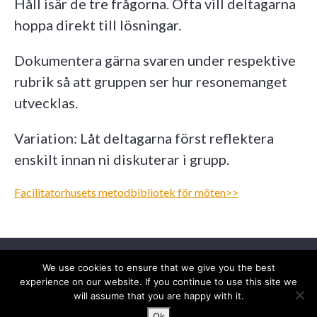
Håll isär de tre frågorna. Ofta vill deltagarna
hoppa direkt till lösningar.
Dokumentera gärna svaren under respektive
rubrik så att gruppen ser hur resonemanget
utvecklas.
Variation: Låt deltagarna först reflektera
enskilt innan ni diskuterar i grupp.
Facilitatorhusets metodbibliotek för möten>>
We use cookies to ensure that we give you the best
info@facilitatorhuset.se
experience on our website. If you continue to use this site we
behandling av personuppgifter
will assume that you are happy with it.
Ok