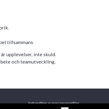
brik.
pel tillsammans
r upplevelser, inte skuld.
rbete och teamutveckling.
behandling av personuppgifter