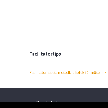
Facilitatortips
Facilitatorhusets metodbibliotek för möten>>
info@facilitatorhuset.se