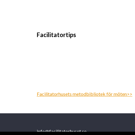
Facilitatortips
Facilitatorhusets metodbibliotek för möten>>
info@facilitatorhuset.se