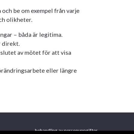
a och be om exempel från varje
ch olikheter.
gar – båda är legitima.
 direkt.
slutet av mötet för att visa
örändringsarbete eller längre
behandling av personuppgifter