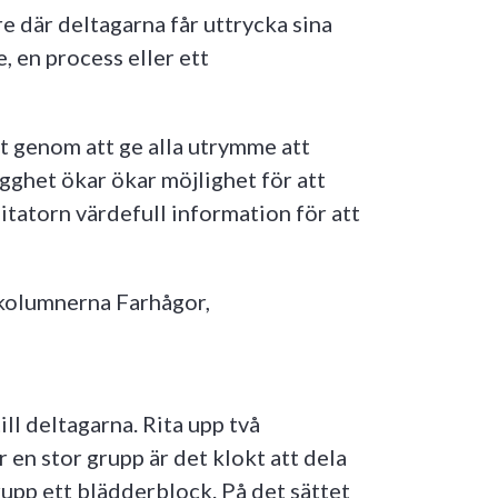
e där deltagarna får uttrycka sina
, en process eller ett
 genom att ge alla utrymme att
gghet ökar ökar möjlighet för att
litatorn värdefull information för att
kolumnerna Farhågor,
ll deltagarna. Rita upp två
en stor grupp är det klokt att dela
rupp ett blädderblock. På det sättet