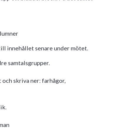
olumner
ill innehållet senare under mötet.
ndre samtalsgrupper.
 och skriva ner: farhågor,
ik.
eman