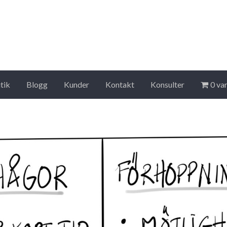
tik
Blogg
Kunder
Kontakt
Konsulter
0 va