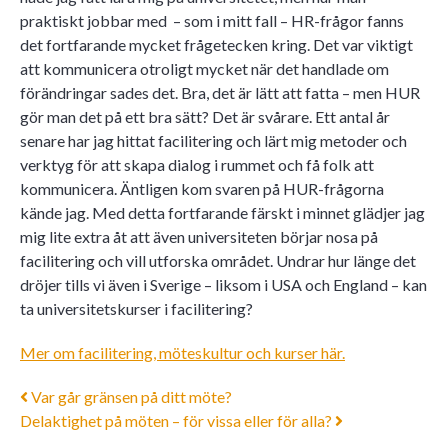
praktiskt jobbar med – som i mitt fall – HR-frågor fanns
det fortfarande mycket frågetecken kring. Det var viktigt
att kommunicera otroligt mycket när det handlade om
förändringar sades det. Bra, det är lätt att fatta – men HUR
gör man det på ett bra sätt? Det är svårare. Ett antal år
senare har jag hittat facilitering och lärt mig metoder och
verktyg för att skapa dialog i rummet och få folk att
kommunicera. Äntligen kom svaren på HUR-frågorna
kände jag. Med detta fortfarande färskt i minnet glädjer jag
mig lite extra åt att även universiteten börjar nosa på
facilitering och vill utforska området. Undrar hur länge det
dröjer tills vi även i Sverige – liksom i USA och England – kan
ta universitetskurser i facilitering?
Mer om facilitering, möteskultur och kurser här.
Post navigation
Var går gränsen på ditt möte?
Delaktighet på möten – för vissa eller för alla?